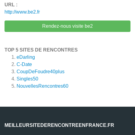
URL :
http://www.be2.fr
Rendez-nous visite be2
TOP 5 SITES DE RENCONTRES
eDarling
C-Date
CoupDeFoudre40plus
Singles50
NouvellesRencontres60
MEILLEURSITEDERENCONTREENFRANCE.FR