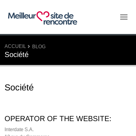
Tog
ACCUEIL
BLOG
Société
Société
Société
OPERATOR OF THE WEBSITE:
Interdate S.A.